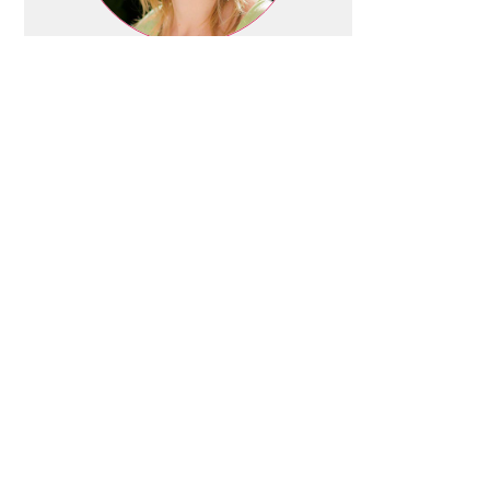
Joséphine Beck
Nutritionniste
Grenoble - Crolles
Coach Certifiée
en Nutrition Holistique
En Savoir Plus
TÉMOIGNAGES