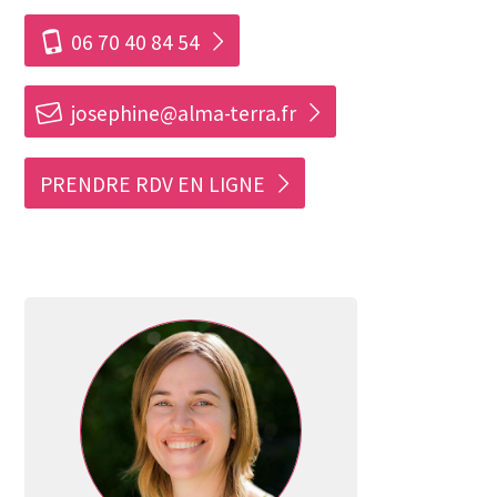
i
06 70 40 84 54
h
josephine@alma-terra.fr
PRENDRE RDV EN LIGNE