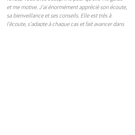
et me motive. J'ai énormément apprécié son écoute,
sa bienveillance et ses conseils. Elle est très à
l'écoute, s'adapte à chaque cas et fait avancer dans
la douceur. Je suis donc en plein rééquilibrage
alimentaire depuis deux mois, sans difficultés
majeures, et j'ai déjà perdu 3 kilos. Ça peut paraître
peu, mais pour moi c'est énorme, et c'est la moitié de
mon objectif. Je poursuis sans rien lâcher. Mille
mercis Joséphine !"
Gaël
de Domène, Arrondissement de Grenoble
08/10/2024
sur google »