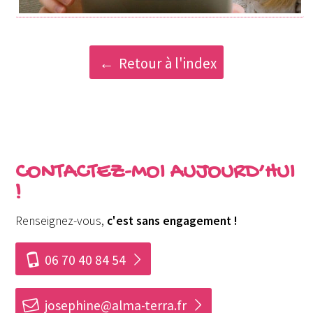
Retour à l'index
CONTACTEZ-MOI AUJOURD’HUI
!
Renseignez-vous,
c'est sans engagement !
i
06 70 40 84 54
h
josephine@alma-terra.fr