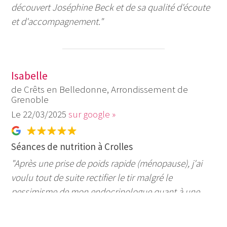
découvert Joséphine Beck et de sa qualité d'écoute
et d'accompagnement."
Isabelle
de Crêts en Belledonne, Arrondissement de
Grenoble
22/03/2025
sur google »
Séances de nutrition à Crolles
"Après une prise de poids rapide (ménopause), j'ai
voulu tout de suite rectifier le tir malgré le
pessimisme de mon endocrinologue quant à une
perte de poids à plus de 52 ans. Je savais plus ou
moins quoi faire mais j'ai eu besoin de prendre