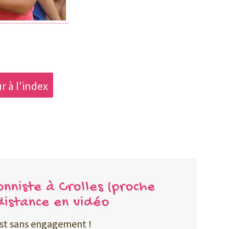
r à l'index
onniste à Crolles (proche
distance en vidéo
est sans engagement !