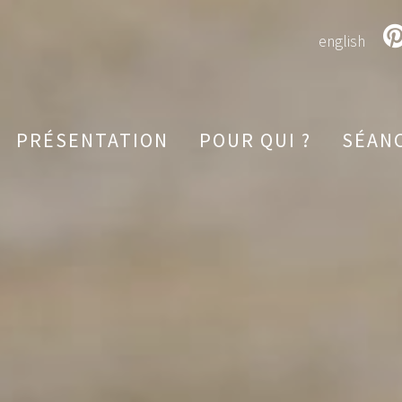
en
glish
PRÉSENTATION
POUR QUI ?
SÉAN