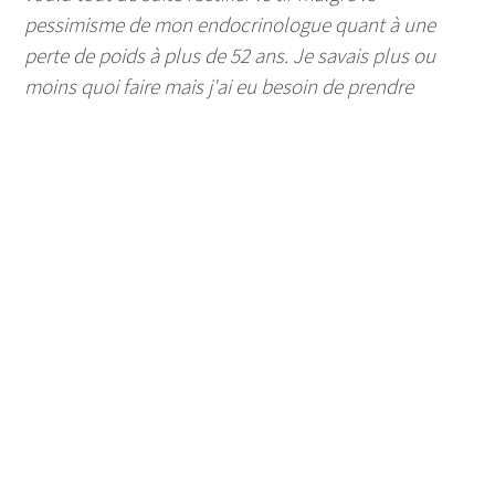
pessimisme de mon endocrinologue quant à une
perte de poids à plus de 52 ans. Je savais plus ou
moins quoi faire mais j'ai eu besoin de prendre
rendez-vous avec Joséphine pour qu'elle me guide
et me motive. J'ai énormément apprécié son écoute,
sa bienveillance et ses conseils. Elle est très à
l'écoute, s'adapte à chaque cas et fait avancer dans
la douceur. Je suis donc en plein rééquilibrage
alimentaire depuis deux mois, sans difficultés
majeures, et j'ai déjà perdu 3 kilos. Ça peut paraître
peu, mais pour moi c'est énorme, et c'est la moitié de
mon objectif. Je poursuis sans rien lâcher. Mille
mercis Joséphine !"