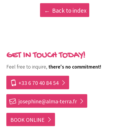
Back to index
GET IN TOUCH TODAY!
Feel free to inquire,
there's no commitment!
i
+33 6 70 40 84 54
h
josephine@alma-terra.fr
BOOK ONLINE