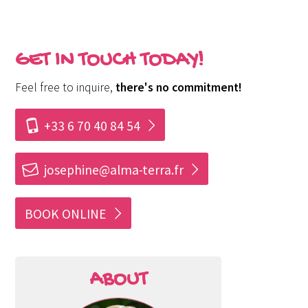
GET IN TOUCH TODAY!
Feel free to inquire,
there's no commitment!
i
+33 6 70 40 84 54
h
josephine@alma-terra.fr
BOOK ONLINE
ABOUT